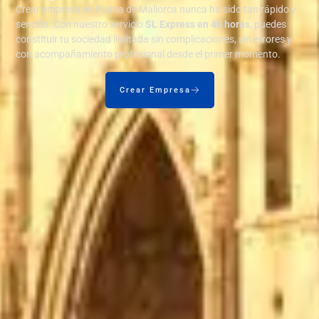
Crear empresa en Palma de Mallorca nunca ha sido tan rápido y
sencillo. Con nuestro servicio
SL Express en 48 horas
, puedes
constituir tu sociedad limitada sin complicaciones, sin errores y
con acompañamiento profesional desde el primer momento.
Crear Empresa