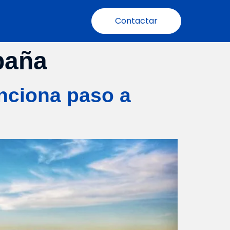
Contactar
paña
nciona paso a