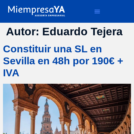
Autor:
Eduardo Tejera
Constituir una SL en
Sevilla en 48h por 190€ +
IVA